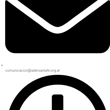
comunicacion@adersantafe.org.ar