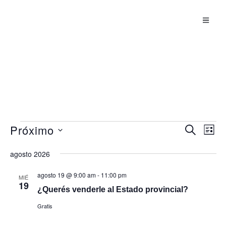
NOTICIAS -
ACTIVIDADES
Próximo
Eve
Eve
BÚSQUED
LIST
Vis
Seleccionar
agosto 2026
la
de
de
fecha.
Nav
agosto 19 @ 9:00 am
-
11:00 pm
MIÉ
19
Bús
¿Querés venderle al Estado provincial?
Gratis
y