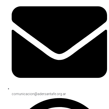
comunicacion@adersantafe.org.ar