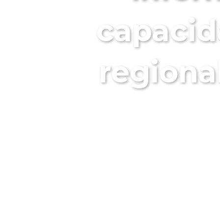
capacid
regiona