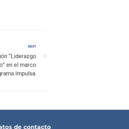
NEXT
ción “Liderazgo
o” en el marco
grama Impulsa.
atos de contacto