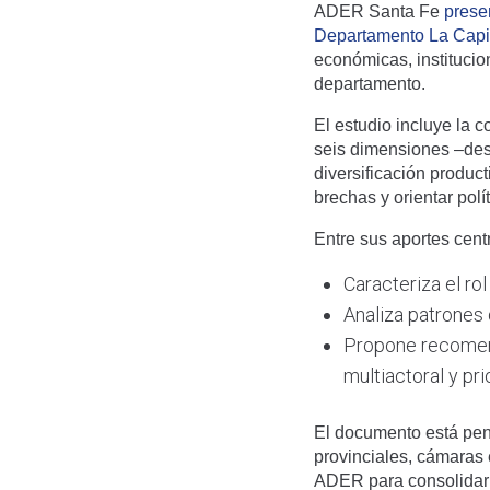
ADER Santa Fe
prese
Departamento La Capit
económicas, institucion
departamento.
El estudio incluye la c
seis dimensiones –desar
diversificación product
brechas y orientar polí
Entre sus aportes centr
Caracteriza el ro
Analiza patrones 
Propone recomend
multiactoral y pri
El documento está pen
provinciales, cámaras 
ADER para consolidar u