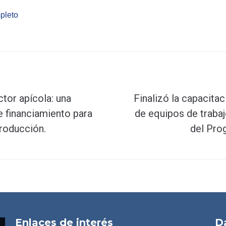
pleto
ctor apícola: una
Finalizó la capacita
e financiamiento para
de equipos de trabaj
producción.
del Pro
Enlaces de interés
D