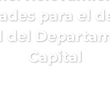
ades para el de
l del Departa
Capital