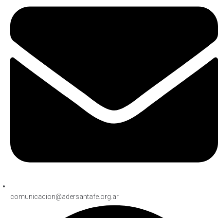
comunicacion@adersantafe.org.ar