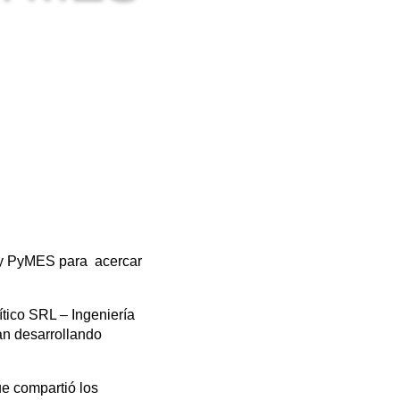
s y PyMES para acercar
ítico SRL – Ingeniería
an desarrollando
ue compartió los